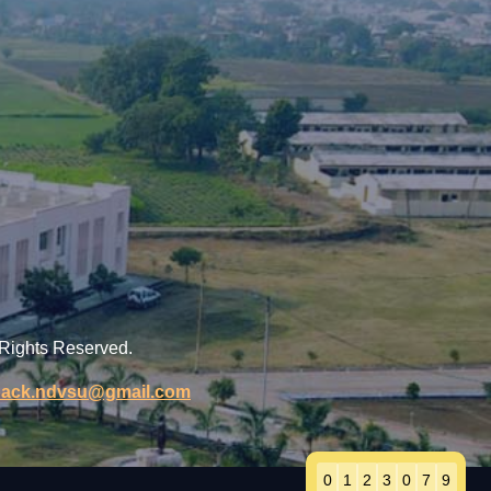
 Rights Reserved.
back.ndvsu@gmail.com
0
1
2
3
0
7
9