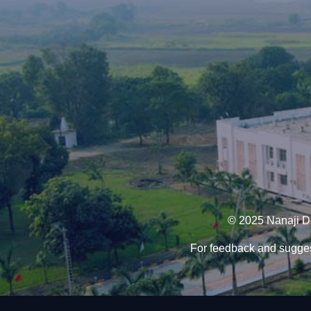
© 2025 Nanaji De
For feedback and sugges