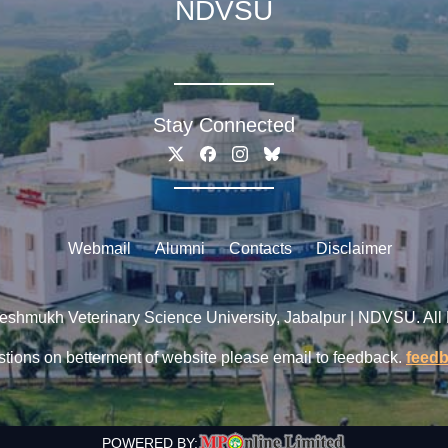
NDVSU
Stay Connected
Webmail
Alumni
Contacts
Disclaimer
shmukh Veterinary Science University, Jabalpur | NDVSU. All
tions on betterment of website please email to feedback.
feed
POWERED BY: