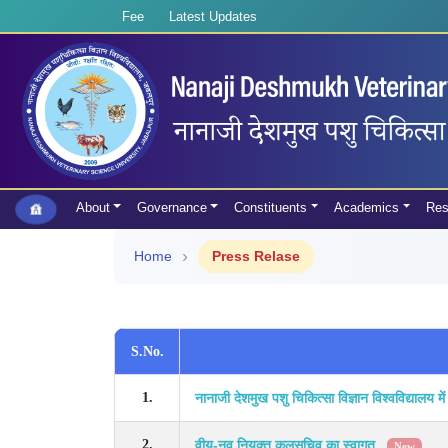
Fee
Latest Updates
About
Governance
Constituents
Academics
Res
Home
Press Relase
S.No.
नानाजी देशमुख पशु चिकित्सा विज्ञान विश्वविद्यालय मे
1.
वीयू-नव नियुक्त कुलसचिव का स्वागत
2.
New